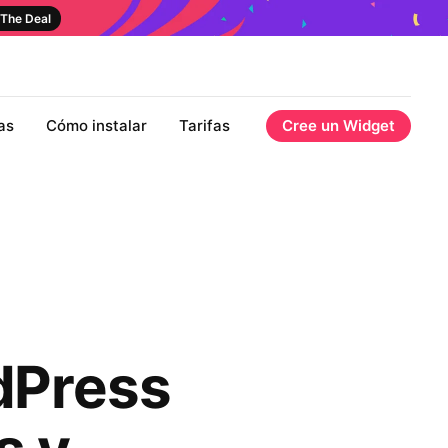
The Deal
as
Cómo instalar
Tarifas
Cree un Widget
dPress