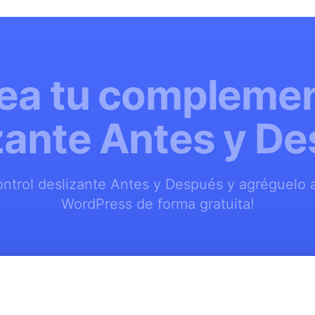
ea tu compleme
zante Antes y D
ontrol deslizante Antes y Después y agréguelo a
WordPress de forma gratuita!