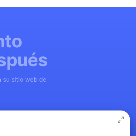
nto
espués
 su sitio web de