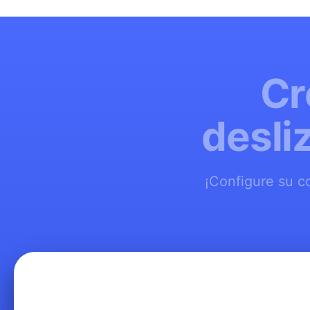
Cr
desli
¡Configure su c