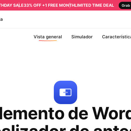
RTHDAY SALE
33% OFF +1 FREE MONTH
LIMITED TIME DEAL
Grab 
da
Vista general
Simulador
Característic
emento de Wor