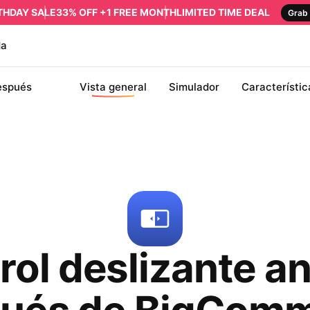
RTHDAY SALE
33% OFF +1 FREE MONTH
LIMITED TIME DEAL
Grab 
da
espués
Vista general
Simulador
Característic
rol deslizante an