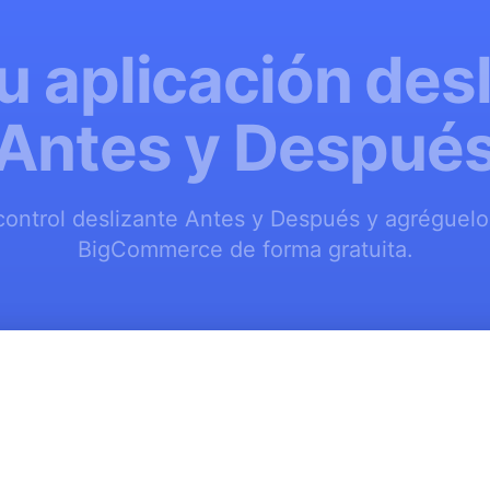
u aplicación des
Antes y Despué
control deslizante Antes y Después y agréguelo 
BigCommerce de forma gratuita.