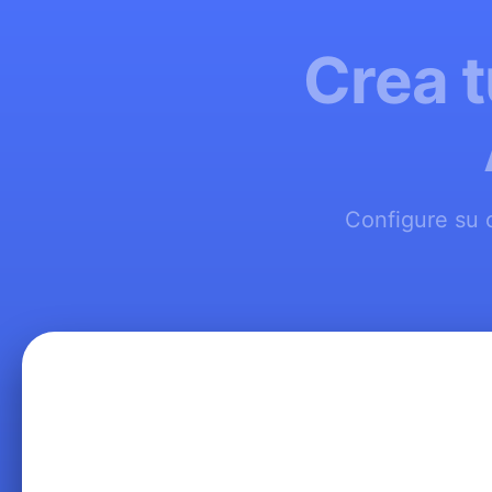
Crea t
Configure su 