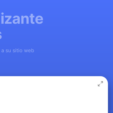
lizante
s
a su sitio web