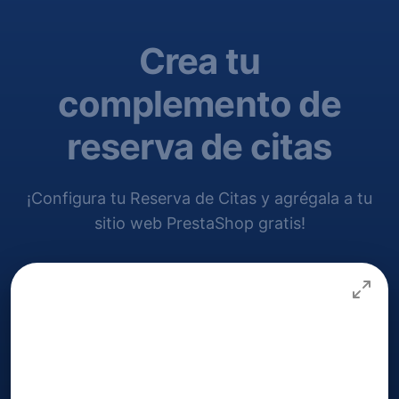
Crea tu
complemento de
reserva de citas
¡Configura tu Reserva de Citas y agrégala a tu
sitio web PrestaShop gratis!