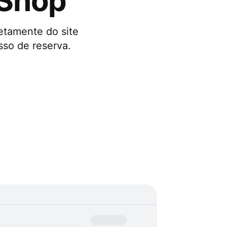
aShop
etamente do site
sso de reserva.