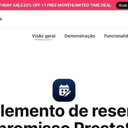
RTHDAY SALE
33% OFF +1 FREE MONTH
LIMITED TIME DEAL
Grab 
a
Visão geral
Demonstração
Funcionali
emento de rese