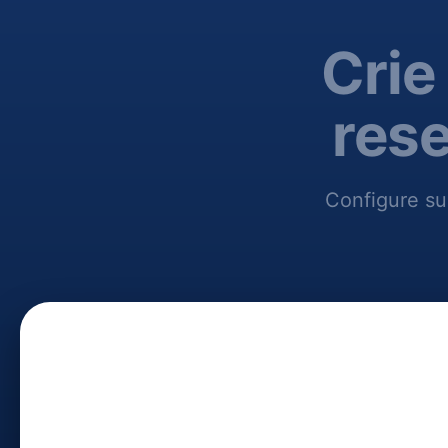
Crie
res
Configure su