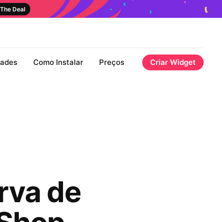
The Deal
dades
Como Instalar
Preços
Criar Widget
rva de