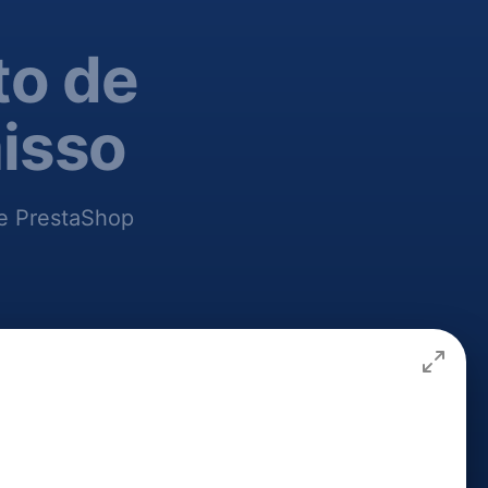
to de
isso
te PrestaShop