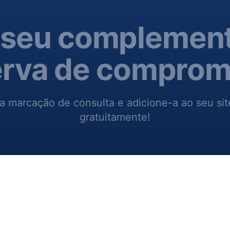
 seu complemen
erva de comprom
a marcação de consulta e adicione-a ao seu si
gratuitamente!