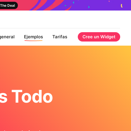
The Deal
general
Ejemplos
Tarifas
Cree un Widget
s Todo