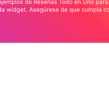
 ejemplos de Reseñas Todo en Uno para 
da widget. Asegúrese de que cumpla co