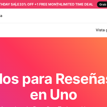
RTHDAY SALE
33% OFF +1 FREE MONTH
LIMITED TIME DEAL
Grab 
da
Vista 
los para Reseña
en Uno