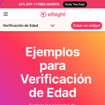
33% OFF +1 FREE MONTH
Grab The Deal
Verificación de Edad
Crear un widget
Ejemplos
para
Verificación
de Edad