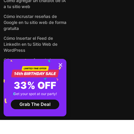
Cómo agregar un chatbot de IA
a tu sitio web
Cómo incrustar reseñas de
Google en tu sitio web de forma
gratuita
Cómo Insertar el Feed de
LinkedIn en tu Sitio Web de
WordPress
Cómo crear un formulario para
WordPress: de manera simple y
rápida
Cómo incrustar formularios en
33% OFF
cualquier sitio web en línea y
gratis
Get your spot at our party!
Ver todas las entradas
Grab The Deal