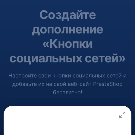
Создайте
дополнение
«Кнопки
социальных сетей»
Настройте свои кнопки социальных сетей и
добавьте их на свой веб-сайт PrestaShop
бесплатно!