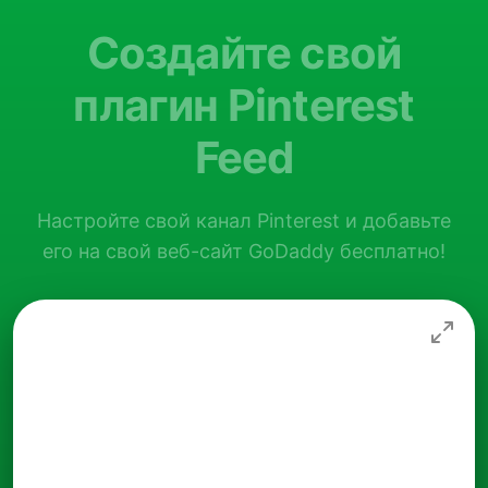
Создайте свой
плагин Pinterest
Feed
Настройте свой канал Pinterest и добавьте
его на свой веб-сайт GoDaddy бесплатно!