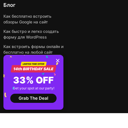
Блог
Как бесплатно встроить
обзоры Google на сайт
Как быстро и легко создать
форму для WordPress
Как встроить формы онлайн и
бесплатно на любой сайт
Как встроить ленту Instagram
на сайт
Как добавить чат-бота на
33% OFF
основе искусственного
интеллекта на свой сайт
Get your spot at our party!
Посмотреть все посты
Grab The Deal
2026 ©
Условия
Политика