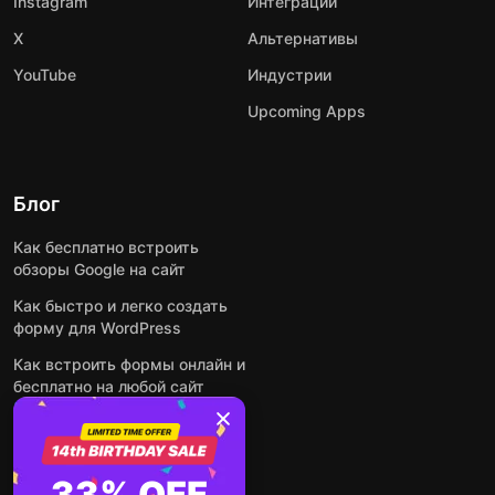
Instagram
Интеграции
X
Альтернативы
YouTube
Индустрии
Upcoming Apps
Блог
Как бесплатно встроить
обзоры Google на сайт
Как быстро и легко создать
форму для WordPress
Как встроить формы онлайн и
бесплатно на любой сайт
Как встроить ленту Instagram
на сайт
Как добавить чат-бота на
33% OFF