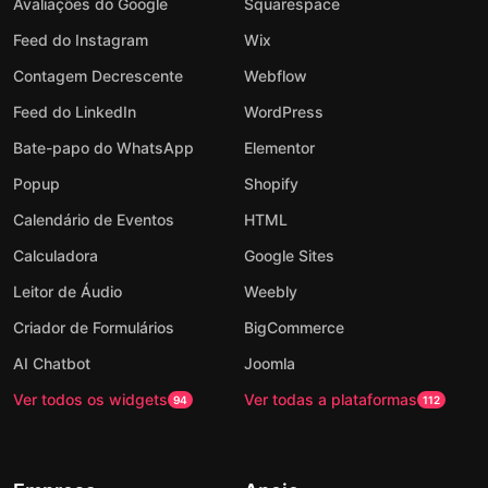
Avaliações do Google
Squarespace
Feed do Instagram
Wix
Contagem Decrescente
Webflow
Feed do LinkedIn
WordPress
Bate-papo do WhatsApp
Elementor
Popup
Shopify
Calendário de Eventos
HTML
Calculadora
Google Sites
Leitor de Áudio
Weebly
Criador de Formulários
BigCommerce
AI Chatbot
Joomla
Ver todos os widgets
Ver todas a plataformas
94
112