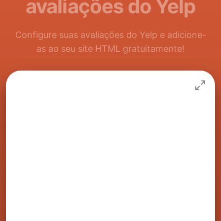
avaliações do Yelp
Configure suas avaliações do Yelp e adicione-
as ao seu site HTML gratuitamente!