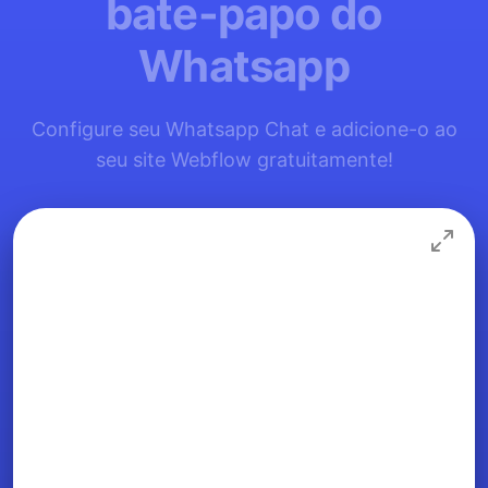
bate-papo do
Whatsapp
Configure seu Whatsapp Chat e adicione-o ao
seu site Webflow gratuitamente!