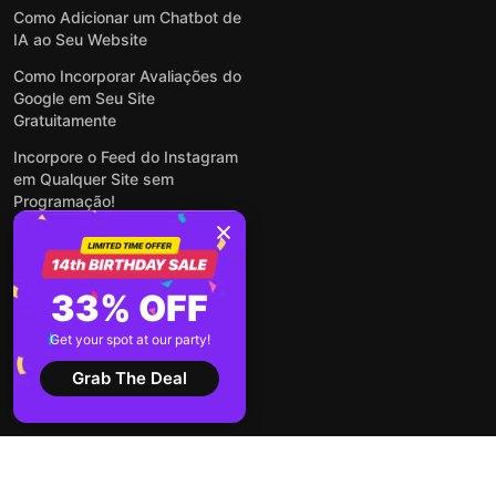
Como Adicionar um Chatbot de
IA ao Seu Website
Como Incorporar Avaliações do
Google em Seu Site
Gratuitamente
Incorpore o Feed do Instagram
em Qualquer Site sem
Programação!
Como Incorporar Formulários
em Qualquer Site Online e
Gratuitamente
33% OFF
Como Criar Formulário para
WordPress: Simples e Rápido
Get your spot at our party!
Ver todas publicações
Grab The Deal
2026 ©
Termos de
Política de