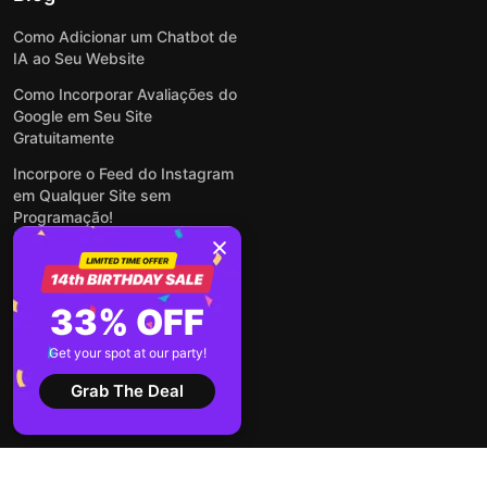
Como Adicionar um Chatbot de
IA ao Seu Website
Como Incorporar Avaliações do
Google em Seu Site
Gratuitamente
Incorpore o Feed do Instagram
em Qualquer Site sem
Programação!
Como Incorporar Formulários
em Qualquer Site Online e
Gratuitamente
33% OFF
Como Criar Formulário para
WordPress: Simples e Rápido
Get your spot at our party!
Ver todas publicações
Grab The Deal