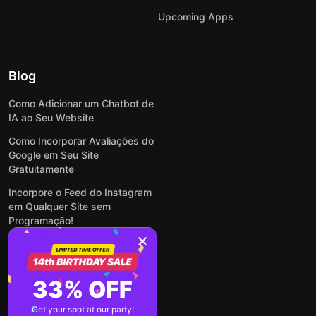
Upcoming Apps
Blog
Como Adicionar um Chatbot de
IA ao Seu Website
Como Incorporar Avaliações do
Google em Seu Site
Gratuitamente
Incorpore o Feed do Instagram
em Qualquer Site sem
Programação!
Como Incorporar Formulários
em Qualquer Site Online e
Gratuitamente
33% OFF
Como Criar Formulário para
WordPress: Simples e Rápido
Get your spot at our party!