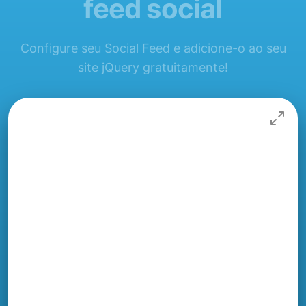
feed social
Configure seu Social Feed e adicione-o ao seu
site jQuery gratuitamente!