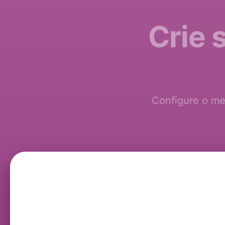
Crie 
Configure o me