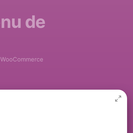
enu de
ite WooCommerce