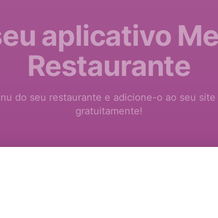
seu aplicativo M
Restaurante
nu do seu restaurante e adicione-o ao seu s
gratuitamente!