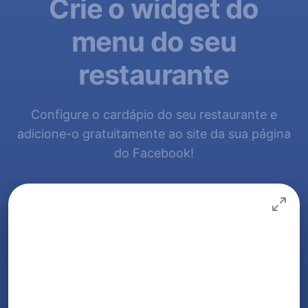
Crie o widget do
menu do seu
restaurante
Configure o cardápio do seu restaurante e
adicione-o gratuitamente ao site da sua página
do Facebook!