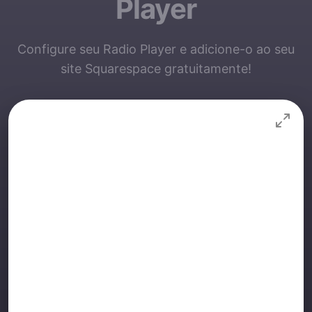
Player
Configure seu Radio Player e adicione-o ao seu
site Squarespace gratuitamente!