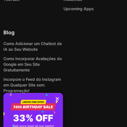
Upcoming Apps
Blog
Como Adicionar um Chatbot de
IA ao Seu Website
Como Incorporar Avaliações do
Google em Seu Site
Gratuitamente
Incorpore o Feed do Instagram
em Qualquer Site sem
Programação!
Como Incorporar Formulários
em Qualquer Site Online e
Gratuitamente
33% OFF
Como Criar Formulário para
WordPress: Simples e Rápido
Get your spot at our party!