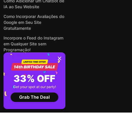
Como Adicionar um Chatbot de
IA ao Seu Website
Como Incorporar Avaliações do
Google em Seu Site
Gratuitamente
Incorpore o Feed do Instagram
em Qualquer Site sem
Programação!
Como Incorporar Formulários
em Qualquer Site Online e
Gratuitamente
33% OFF
Como Criar Formulário para
WordPress: Simples e Rápido
Get your spot at our party!
Ver todas publicações
Grab The Deal
2026 ©
Termos de
Política de
Elfsight
Serviço
Privacidade