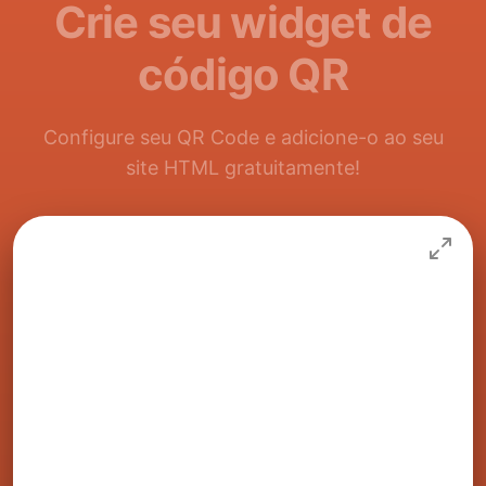
Crie seu widget de
código QR
Configure seu QR Code e adicione-o ao seu
site HTML gratuitamente!