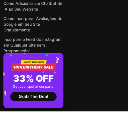
Como Adicionar um Chatbot de
IA ao Seu Website
Como Incorporar Avaliações do
Google em Seu Site
Gratuitamente
Incorpore o Feed do Instagram
em Qualquer Site sem
Programação!
Como Incorporar Formulários
em Qualquer Site Online e
Gratuitamente
33% OFF
Como Criar Formulário para
WordPress: Simples e Rápido
Get your spot at our party!
Ver todas publicações
Grab The Deal
2026 ©
Termos de
Política de