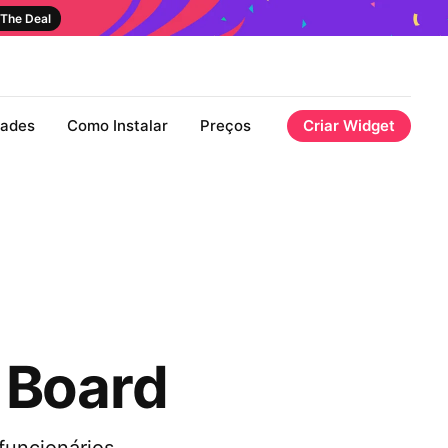
The Deal
dades
Como Instalar
Preços
Criar Widget
 Board