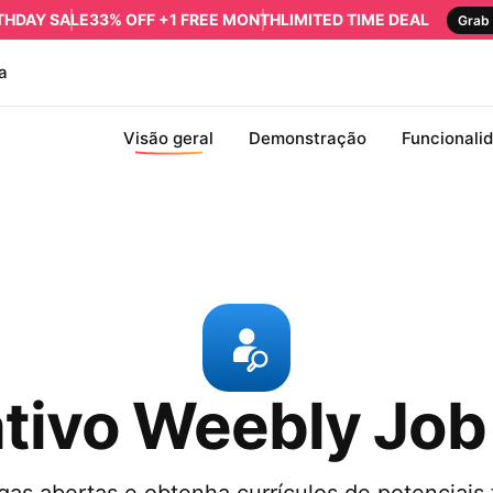
RTHDAY SALE
33% OFF +1 FREE MONTH
LIMITED TIME DEAL
Grab 
a
Visão geral
Demonstração
Funcionali
ativo Weebly Job