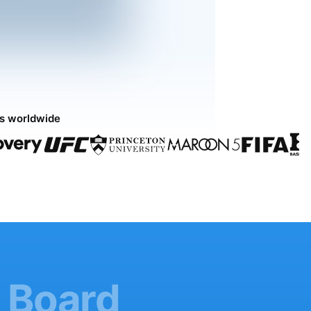
ds worldwide
b Board