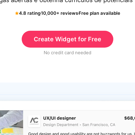
gas abertas e obtenha currículos de potenciais 
4.8 rating
10,000+ reviews
Free plan available
Create Widget for Free
No credit card needed