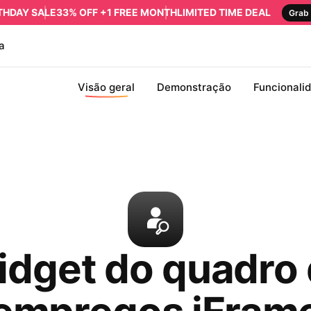
RTHDAY SALE
33% OFF +1 FREE MONTH
LIMITED TIME DEAL
Grab 
a
Visão geral
Demonstração
Funcionali
dget do quadro