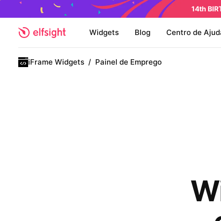
14th BI
Widgets
Blog
Centro de Ajud
iFrame Widgets
/
Painel de Emprego
Wi