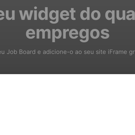
eu widget do qu
empregos
u Job Board e adicione-o ao seu site iFrame g