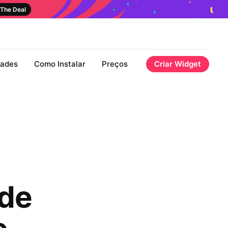
The Deal
dades
Como Instalar
Preços
Criar Widget
 de