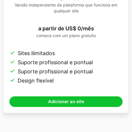
Depois de personalizar seu feed do
Versão independente de plataforma que funciona em
qualquer site
Instagram gratuitamente, basta copiar o
código de incorporação exclusivo e
a partir de US$ 0/mês
insira-o no local desejado nos arquivos
comece com um plano gratuito
de tema da sua loja WooCommerce.
Sites ilimitados
Suporte profissional e pontual
Suporte profissional e pontual
Design flexível
Adicionar ao site