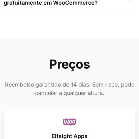
gratuitamente em WooCommerce?
Preços
Para incorporar um Elfsight
Instagram
Feed
gratuitamente no WooCommerce,
acesse o site da Elfsight e inscreva-se
Reembolso garantido de 14 dias. Sem risco, pode
gratuitamente conta.
cancelar a qualquer altura.
Aproveite o poder do widget gratuito do
Instagram adaptando sua aparência e
configurações de acordo com o design
da sua loja WooCommerce.
Elfsight Apps