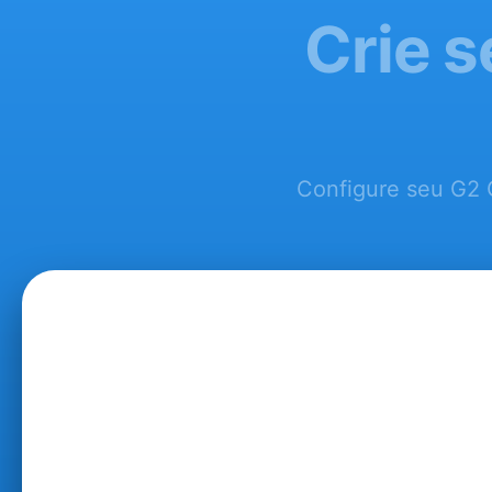
Crie s
Configure seu G2 