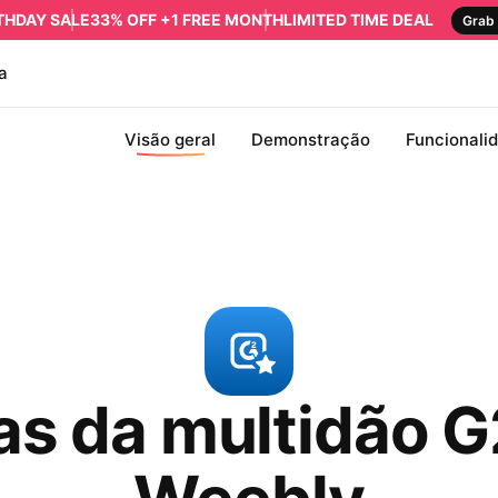
RTHDAY SALE
33% OFF +1 FREE MONTH
LIMITED TIME DEAL
Grab 
a
Visão geral
Demonstração
Funcionali
cas da multidão G