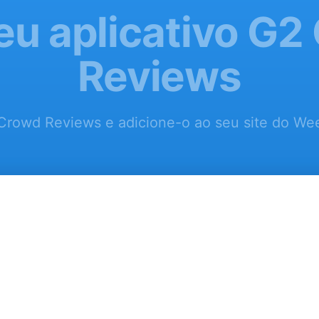
eu aplicativo G
Reviews
Crowd Reviews e adicione-o ao seu site do Wee