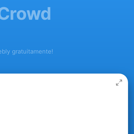
2 Crowd
bly gratuitamente!