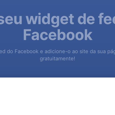
 seu widget de fe
Facebook
ed do Facebook e adicione-o ao site da sua p
gratuitamente!