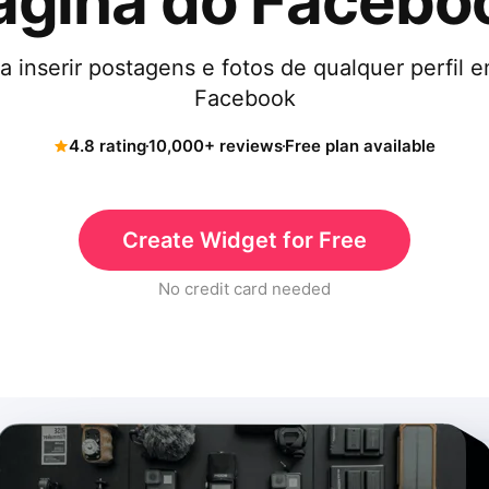
ágina do Facebo
ra inserir postagens e fotos de qualquer perfil 
Facebook
4.8 rating
10,000+ reviews
Free plan available
Create Widget for Free
No credit card needed