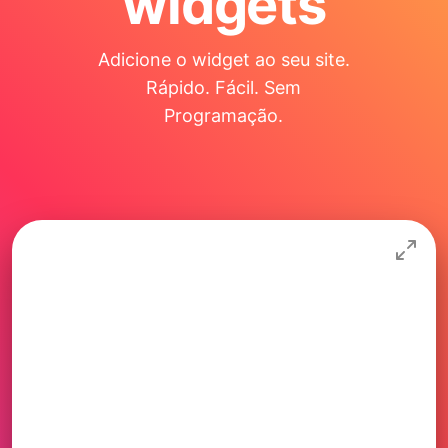
widgets
Adicione o widget ao seu site.
Rápido. Fácil. Sem
Programação.