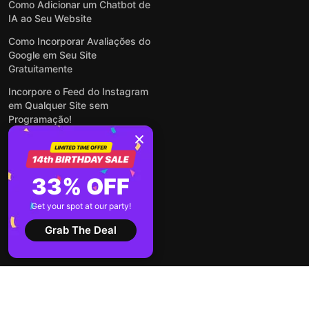
Como Adicionar um Chatbot de
IA ao Seu Website
Como Incorporar Avaliações do
Google em Seu Site
Gratuitamente
Incorpore o Feed do Instagram
em Qualquer Site sem
Programação!
Como Incorporar Formulários
em Qualquer Site Online e
Gratuitamente
33% OFF
Como Criar Formulário para
WordPress: Simples e Rápido
Get your spot at our party!
Ver todas publicações
Grab The Deal
2026 ©
Termos de
Política de