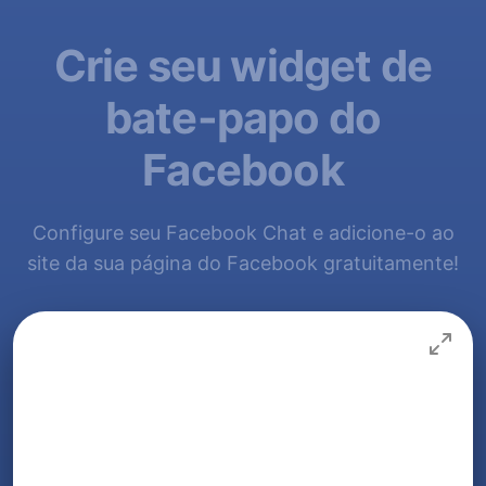
Crie seu widget de
bate-papo do
Facebook
Configure seu Facebook Chat e adicione-o ao
site da sua página do Facebook gratuitamente!