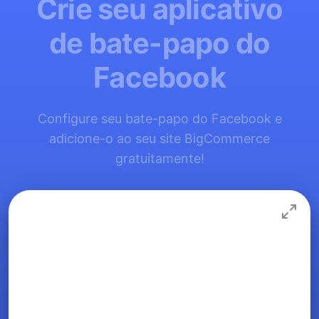
Crie seu aplicativo
de bate-papo do
Facebook
Configure seu bate-papo do Facebook e
adicione-o ao seu site BigCommerce
gratuitamente!