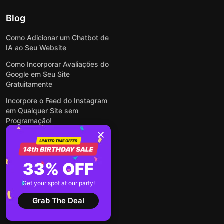
Blog
Como Adicionar um Chatbot de
IA ao Seu Website
Como Incorporar Avaliações do
Google em Seu Site
Gratuitamente
Incorpore o Feed do Instagram
em Qualquer Site sem
Programação!
Como Incorporar Formulários
em Qualquer Site Online e
Gratuitamente
33% OFF
Como Criar Formulário para
WordPress: Simples e Rápido
Get your spot at our party!
Ver todas publicações
Grab The Deal