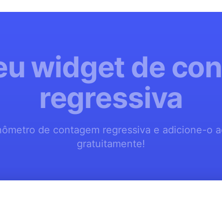
seu widget de co
regressiva
nômetro de contagem regressiva e adicione-o a
gratuitamente!