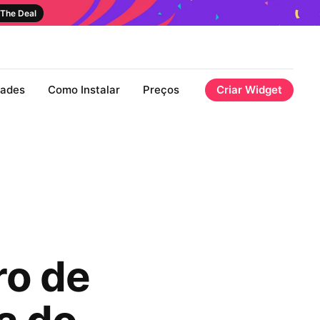
The Deal
dades
Como Instalar
Preços
Criar Widget
ro de