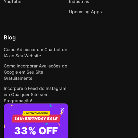
YouTube
Indústrias
Upcoming Apps
Blog
Como Adicionar um Chatbot de
IA ao Seu Website
Como Incorporar Avaliações do
Google em Seu Site
Gratuitamente
Incorpore o Feed do Instagram
em Qualquer Site sem
Programação!
Como Incorporar Formulários
em Qualquer Site Online e
Gratuitamente
33% OFF
Como Criar Formulário para