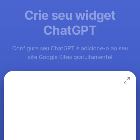
Crie seu widget
ChatGPT
Configure seu ChatGPT e adicione-o ao seu
site Google Sites gratuitamente!