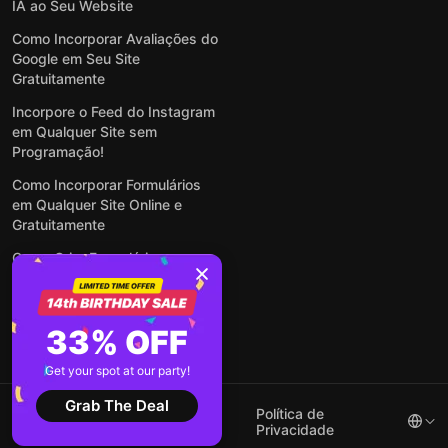
IA ao Seu Website
Como Incorporar Avaliações do
Google em Seu Site
Gratuitamente
Incorpore o Feed do Instagram
em Qualquer Site sem
Programação!
Como Incorporar Formulários
em Qualquer Site Online e
Gratuitamente
Como Criar Formulário para
WordPress: Simples e Rápido
Ver todas publicações
33% OFF
Get your spot at our party!
Grab The Deal
2026 ©
Termos de
Política de
Elfsight
Serviço
Privacidade