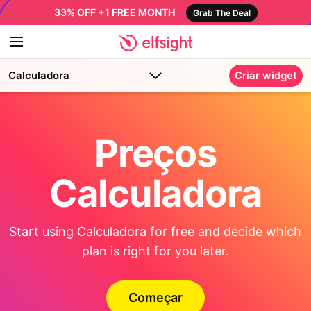
33% OFF +1 FREE MONTH
Grab The Deal
Calculadora
Criar widget
Preços
Calculadora
Start using Calculadora for free and decide which
plan is right for you later.
Começar