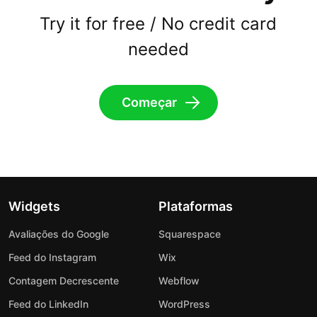
Try it for free / No credit card
needed
Começar
Widgets
Plataformas
Avaliações do Google
Squarespace
Feed do Instagram
Wix
Contagem Decrescente
Webflow
Feed do LinkedIn
WordPress