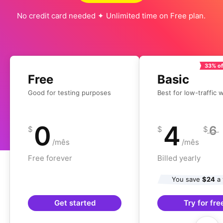
No credit card needed ✦ Unlimited time on Free plan.
33% of
Free
Basic
Good for testing purposes
Best for low-traffic 
0
4
6
$
$
$
/mês
/mês
Free forever
Billed yearly
You save
$24
a 
Get started
Try for fre