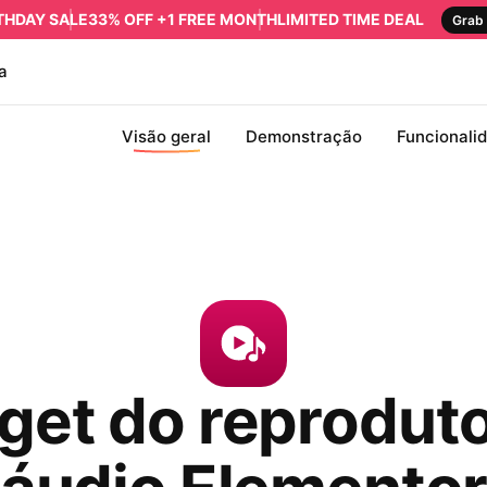
RTHDAY SALE
33% OFF +1 FREE MONTH
LIMITED TIME DEAL
Grab 
a
Visão geral
Demonstração
Funcionali
get do reproduto