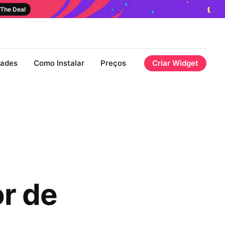
The Deal
dades
Como Instalar
Preços
Criar Widget
r de