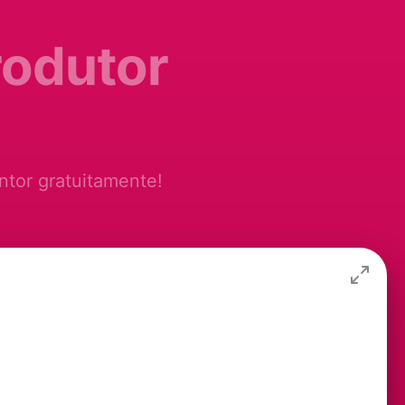
rodutor
ntor gratuitamente!