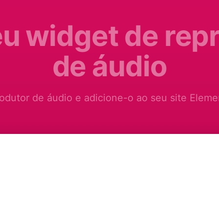
eu widget de rep
de áudio
odutor de áudio e adicione-o ao seu site Eleme