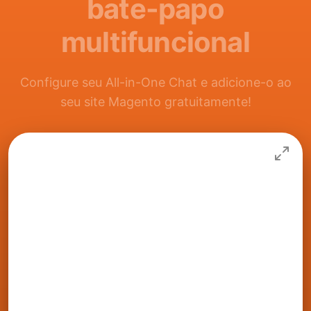
bate-papo
multifuncional
Configure seu All-in-One Chat e adicione-o ao
seu site Magento gratuitamente!