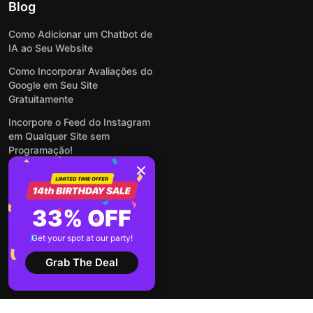
Blog
Como Adicionar um Chatbot de
IA ao Seu Website
Como Incorporar Avaliações do
Google em Seu Site
Gratuitamente
Incorpore o Feed do Instagram
em Qualquer Site sem
Programação!
Como Incorporar Formulários
em Qualquer Site Online e
Gratuitamente
33% OFF
Como Criar Formulário para
WordPress: Simples e Rápido
Get your spot at our party!
Ver todas publicações
Grab The Deal