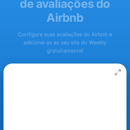
de avaliações do
Airbnb
Configure suas avaliações do Airbnb e
adicione-as ao seu site do Weebly
gratuitamente!