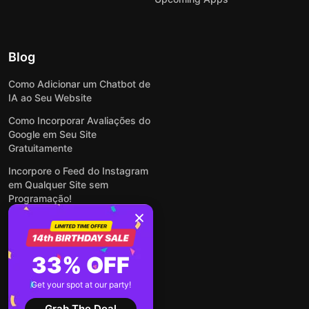
Blog
Como Adicionar um Chatbot de
IA ao Seu Website
Como Incorporar Avaliações do
Google em Seu Site
Gratuitamente
Incorpore o Feed do Instagram
em Qualquer Site sem
Programação!
Como Incorporar Formulários
em Qualquer Site Online e
Gratuitamente
33% OFF
Como Criar Formulário para
WordPress: Simples e Rápido
Get your spot at our party!
Ver todas publicações
Grab The Deal