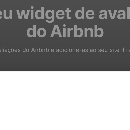
eu widget de ava
do Airbnb
liações do Airbnb e adicione-as ao seu site iF