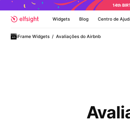
14th BI
Widgets
Blog
Centro de Ajud
iFrame Widgets
/
Avaliações do Airbnb
Avali