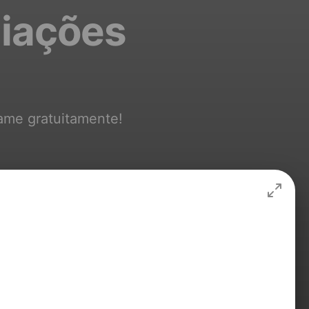
liações
rame gratuitamente!