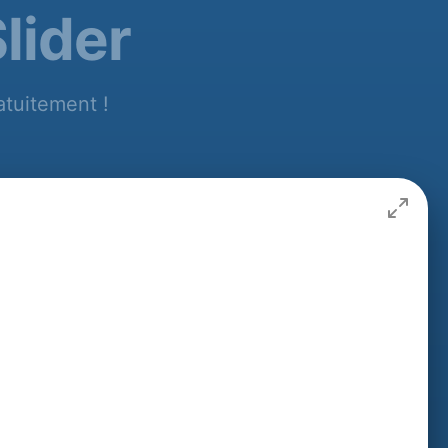
lider
atuitement !