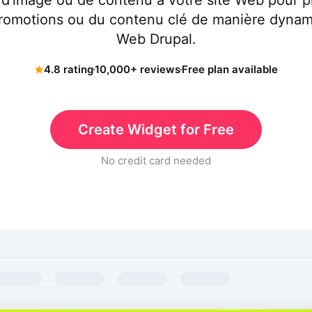
 d'image ou de contenu à votre site Web pour pr
promotions ou du contenu clé de manière dynami
Web Drupal.
4.8 rating
10,000+ reviews
Free plan available
Create Widget for Free
No credit card needed