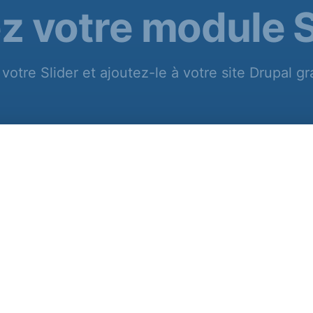
z votre module S
votre Slider et ajoutez-le à votre site Drupal gr