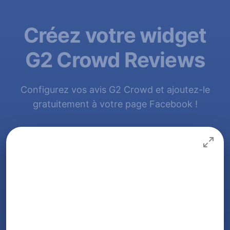
Créez votre widget
G2 Crowd Reviews
Configurez vos avis G2 Crowd et ajoutez-le
gratuitement à votre page Facebook !