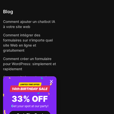
Blog
Comment ajouter un chatbot IA
à votre site web
Comment intégrer des
formulaires sur n'importe quel
site Web en ligne et
gratuitement
Comment créer un formulaire
pour WordPress: simplement et
rapidement
Comment intégrer des avis
Google gratuitement sur un site
web
Comment intégrer une fenêtre
33% OFF
contextuelle sur n'importe quel
site Web
Get your spot at our party!