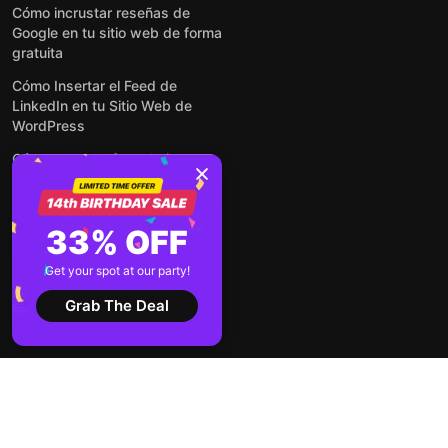
Cómo incrustar reseñas de
Google en tu sitio web de forma
gratuita
Cómo Insertar el Feed de
LinkedIn en tu Sitio Web de
WordPress
Cómo crear un formulario para
WordPress: de manera simple y
rápida
Cómo incrustar formularios en
33% OFF
cualquier sitio web en línea y
gratis
Get your spot at our party!
Ver todas las entradas
Grab The Deal
2026 ©
Términos de
Aviso de
Elfsight
servicio
privacidad