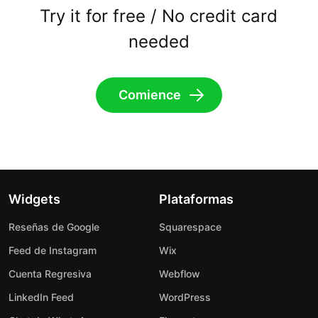
Try it for free / No credit card
needed
Comience
Widgets
Plataformas
Reseñas de Google
Squarespace
Feed de Instagram
Wix
Cuenta Regresiva
Webflow
LinkedIn Feed
WordPress