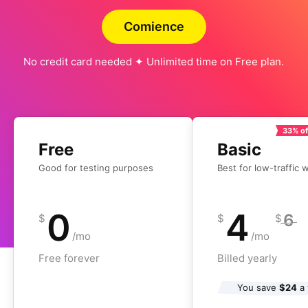
Comience
No credit card needed ✦ Unlimited time on Free plan.
33% of
Free
Basic
Good for testing purposes
Best for low-traffic 
0
4
6
$
$
$
/mo
/mo
Free forever
Billed yearly
You save
$24
a 