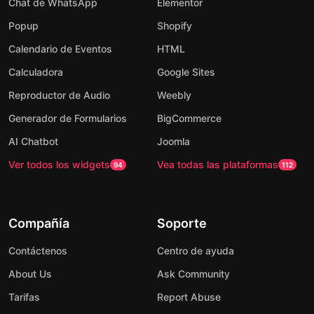
Chat de WhatsApp
Elementor
Popup
Shopify
Calendario de Eventos
HTML
Calculadora
Google Sites
Reproductor de Audio
Weebly
Generador de Formularios
BigCommerce
AI Chatbot
Joomla
Ver todos los widgets
Vea todas las plataformas
94
112
Compañía
Soporte
Contáctenos
Centro de ayuda
About Us
Ask Community
Tarifas
Report Abuse