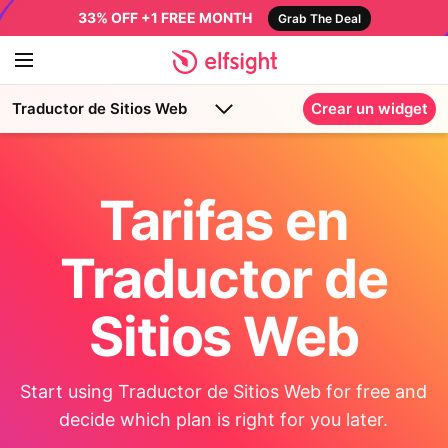
33% OFF +1 FREE MONTH
Grab The Deal
Traductor de Sitios Web
Crear un widget
Tarifas en
Traductor de
Sitios Web
Start using Traductor de Sitios Web for free and
decide which plan is right for you later.