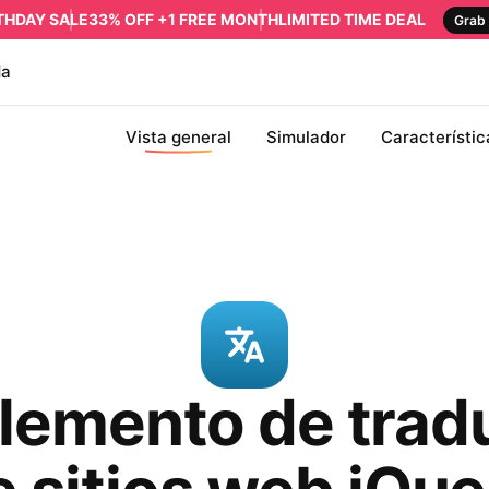
RTHDAY SALE
33% OFF +1 FREE MONTH
LIMITED TIME DEAL
Grab 
da
Vista general
Simulador
Característic
emento de trad