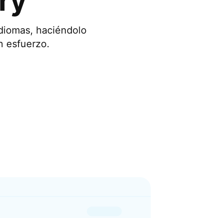
ry
idiomas, haciéndolo
n esfuerzo.