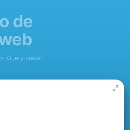
o de
 web
b jQuery gratis!