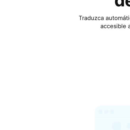
d
Traduzca automátic
accesible 