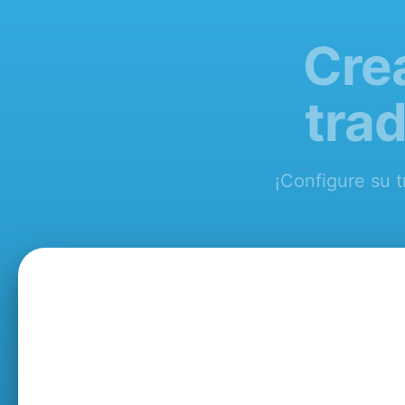
Cre
tra
¡Configure su t