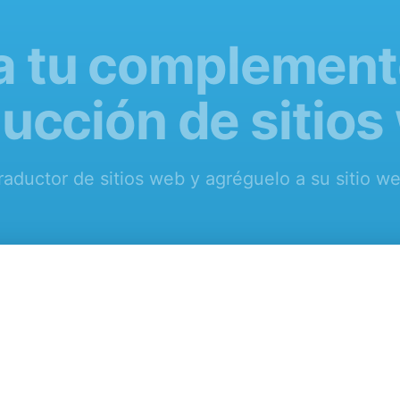
a tu complement
ducción de sitios
raductor de sitios web y agréguelo a su sitio we