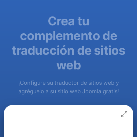
Crea tu
complemento de
traducción de sitios
web
¡Configure su traductor de sitios web y
agréguelo a su sitio web Joomla gratis!