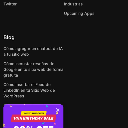
Twitter
Industrias
Upcoming Apps
Blog
Cómo agregar un chatbot de IA
a tu sitio web
Cómo incrustar reseñas de
Google en tu sitio web de forma
gratuita
Cómo Insertar el Feed de
LinkedIn en tu Sitio Web de
WordPress
Cómo crear un formulario para
WordPress: de manera simple y
rápida
Cómo incrustar formularios en