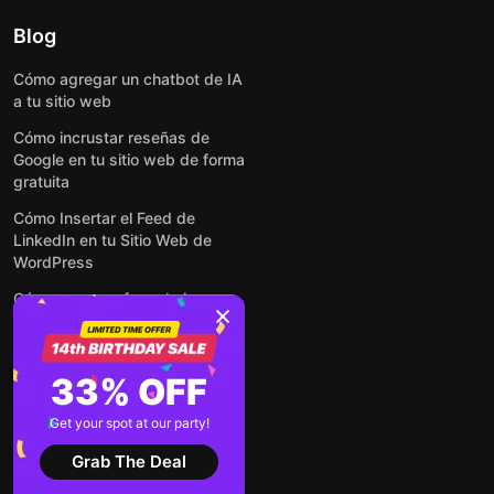
Blog
Cómo agregar un chatbot de IA
a tu sitio web
Cómo incrustar reseñas de
Google en tu sitio web de forma
gratuita
Cómo Insertar el Feed de
LinkedIn en tu Sitio Web de
WordPress
Cómo crear un formulario para
WordPress: de manera simple y
rápida
Cómo incrustar formularios en
33% OFF
cualquier sitio web en línea y
gratis
Get your spot at our party!
Ver todas las entradas
Grab The Deal