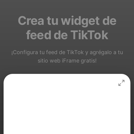
Crea tu widget de
feed de TikTok
¡Configura tu feed de TikTok y agrégalo a tu
sitio web iFrame gratis!