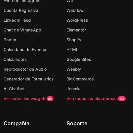
Feed de Instagram
Wix
Cuenta Regresiva
Webflow
LinkedIn Feed
WordPress
Chat de WhatsApp
Elementor
Popup
Shopify
Calendario de Eventos
HTML
Calculadora
Google Sites
Reproductor de Audio
Weebly
Generador de Formularios
BigCommerce
AI Chatbot
Joomla
Ver todos los widgets
Vea todas las plataformas
94
112
Compañía
Soporte