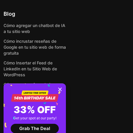
Blog
Cómo agregar un chatbot de IA
a tu sitio web
Cómo incrustar reseñas de
Google en tu sitio web de forma
gratuita
Cómo Insertar el Feed de
LinkedIn en tu Sitio Web de
WordPress
Cómo crear un formulario para
WordPress: de manera simple y
rápida
Cómo incrustar formularios en
33% OFF
cualquier sitio web en línea y
gratis
Get your spot at our party!
Ver todas las entradas
Grab The Deal