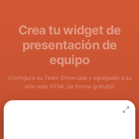
Crea tu widget de
presentación de
equipo
¡Configure su Team Showcase y agréguelo a su
sitio web HTML de forma gratuita!