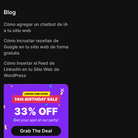
Blog
Cómo agregar un chatbot de IA
a tu sitio web
Cómo incrustar reseñas de
Google en tu sitio web de forma
gratuita
Cómo Insertar el Feed de
LinkedIn en tu Sitio Web de
WordPress
Cómo crear un formulario para
WordPress: de manera simple y
rápida
Cómo incrustar formularios en
33% OFF
cualquier sitio web en línea y
gratis
Get your spot at our party!
Ver todas las entradas
Grab The Deal