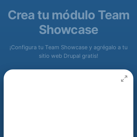
Crea tu módulo Team
Showcase
¡Configura tu Team Showcase y agrégalo a tu
sitio web Drupal gratis!