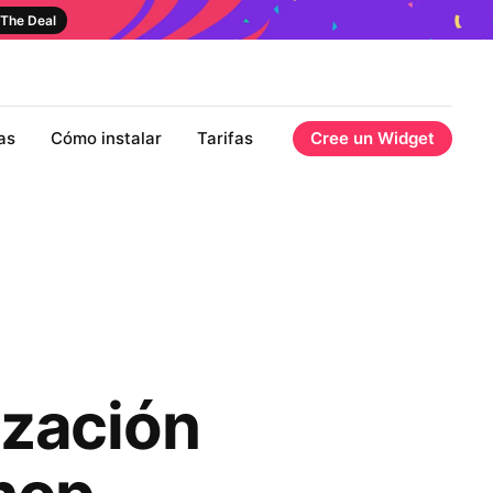
The Deal
as
Cómo instalar
Tarifas
Cree un Widget
ización