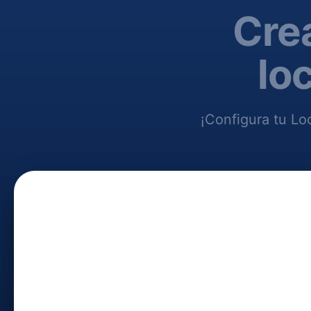
Cre
lo
¡Configura tu Lo