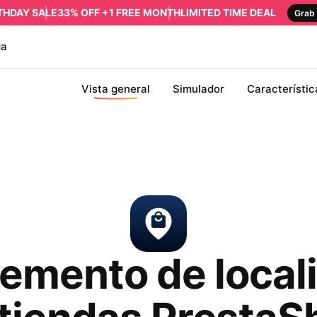
RTHDAY SALE
33% OFF +1 FREE MONTH
LIMITED TIME DEAL
Grab 
da
Vista general
Simulador
Característic
mento de local