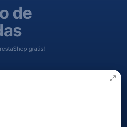
o de
das
restaShop gratis!