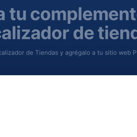
a tu complement
calizador de tien
calizador de Tiendas y agrégalo a tu sitio web P