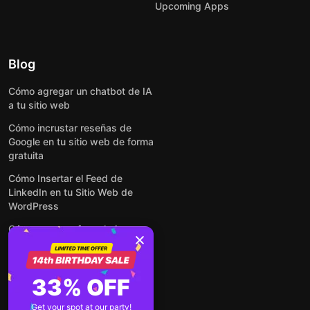
Upcoming Apps
Blog
Cómo agregar un chatbot de IA
a tu sitio web
Cómo incrustar reseñas de
Google en tu sitio web de forma
gratuita
Cómo Insertar el Feed de
LinkedIn en tu Sitio Web de
WordPress
Cómo crear un formulario para
WordPress: de manera simple y
rápida
Cómo incrustar formularios en
33% OFF
cualquier sitio web en línea y
gratis
Get your spot at our party!