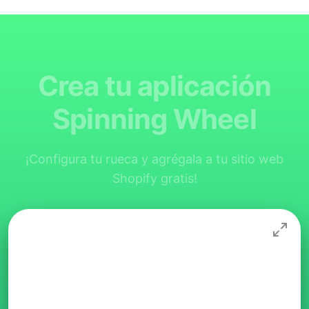
Crea tu aplicación
Spinning Wheel
¡Configura tu rueca y agrégala a tu sitio web
Shopify gratis!