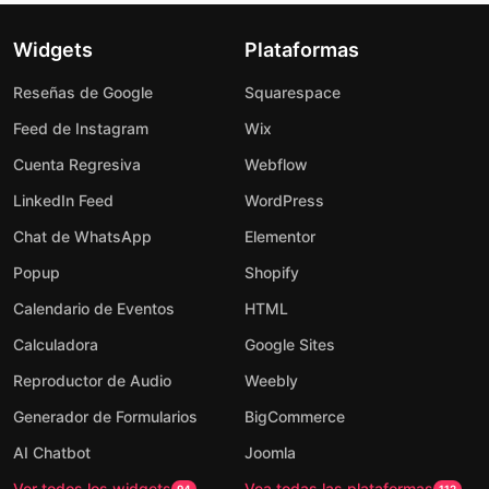
Widgets
Plataformas
Reseñas de Google
Squarespace
Feed de Instagram
Wix
Cuenta Regresiva
Webflow
LinkedIn Feed
WordPress
Chat de WhatsApp
Elementor
Popup
Shopify
Calendario de Eventos
HTML
Calculadora
Google Sites
Reproductor de Audio
Weebly
Generador de Formularios
BigCommerce
AI Chatbot
Joomla
Ver todos los widgets
Vea todas las plataformas