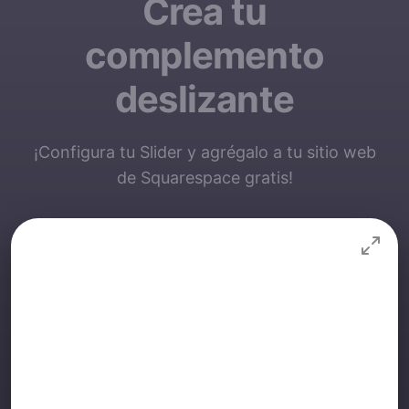
Crea tu
complemento
deslizante
¡Configura tu Slider y agrégalo a tu sitio web
de Squarespace gratis!