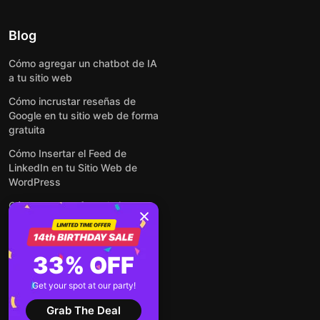
Blog
Cómo agregar un chatbot de IA
a tu sitio web
Cómo incrustar reseñas de
Google en tu sitio web de forma
gratuita
Cómo Insertar el Feed de
LinkedIn en tu Sitio Web de
WordPress
Cómo crear un formulario para
WordPress: de manera simple y
rápida
Cómo incrustar formularios en
33% OFF
cualquier sitio web en línea y
gratis
Get your spot at our party!
Ver todas las entradas
Grab The Deal